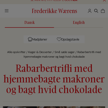
Frederikke Wærens
Dansk
English
Madplaner
Opslagstavle
Alle op­skrif­ter
/
Kager & Desserter
/
Små søde sager
/
Rabarbertrifli med
hjemmebagte makroner og bagt hvid chokolade
Rabarbertrifli med
hjemmebagte makroner
og bagt hvid chokolade