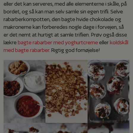
eller det kan serveres, med alle elementerne i skåle, på
bordet, og så kan man selv samle sin egen trifli. Selve
rabarberkompotten, den bagte hvide chokolade og
makronerne kan forberedes nogle dage i forvejen, så
er det nemt at hurtigt at samle triflien. Prøv også disse
lækre
bagte rabarber med yoghurtcreme
eller
koldskål
med bagte rabarber
. Rigtig god fornøjelse!