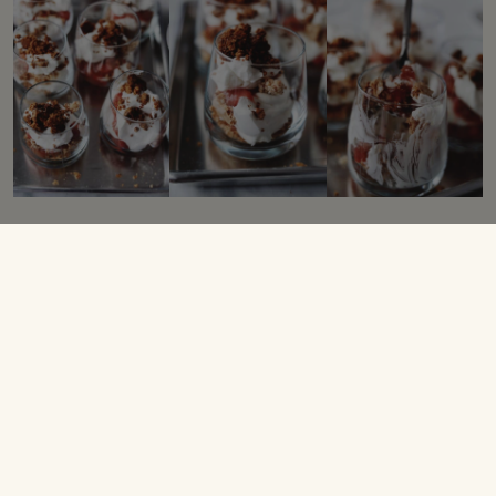
Rabarbertrifli med
hjemmebagte makroner og
bagt hvid chokolade