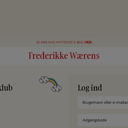
SE MIN NYE HYTTEOST E-BOG
HER
!
Frederikke Wærens
klub
Log ind