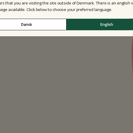
ars that you are visiting the site outside of Denmark. There is an english 
 page available. Click below to choose your preferred language.
Dansk
English