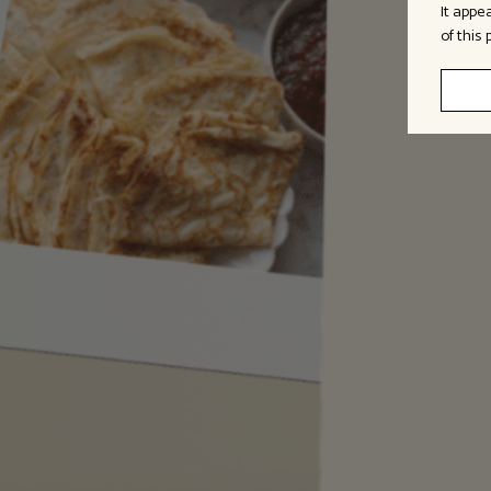
It appe
of this