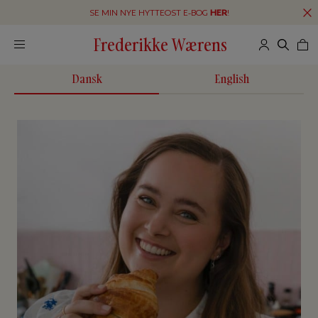
SE MIN NYE HYTTEOST E-BOG
HER
!
Frederikke Wærens
Dansk
English