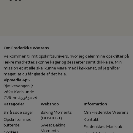
.
Om Frederikke Wærens
Velkommen til mit opskriftsunivers, hvor jeg deler mine opskrifter på
lækre madretter, skønne kager og desserter samt drikkelse. Min
mission er, at alle skal kunne være med i køkkenet, så jeg håber
meget, at du får glæde af det hele.
Vipmedia ApS
Bjælkevangen 9
2690 Karlslunde
CVR-nr: 43363026
Kategorier
Webshop
Information
Små søde sager
Baking Moments
Om Frederikke Wærens
(UDSOLGT)
Opskrifter med
Kontakt
butterdej
Sweet Baking
Frederikkes Madklub
Moments
Cookies