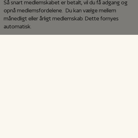
Så snart medlemskabet er betalt, vil du få adgang og
opnå medlemsfordelene. Du kan vælge mellem
månedligt eller årligt medlemskab. Dette fornyes
automatisk.
Opsigelse
Medlemskabet har ingen binding. Du kan opsige det
frem til dagen inden næste betaling. Opsiges
medlemskabet i løbet af en periode, ydes der ingen
refusion.
Du kan opsige dit medlemskab under ”Min profil”.
Betaling & Gebyrer
Ved betaling med kreditkort bliver du tilmeldt
automatisk kortbetaling. Herefter vil betalingen af dit
medlemskab blive trukket fra dit kort dagen før eller