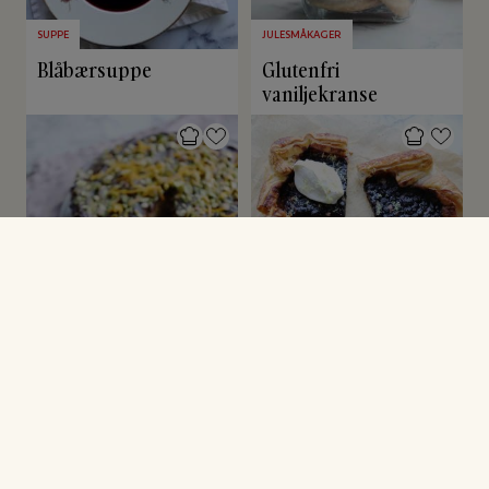
SUPPE
JULESMÅKAGER
Blåbærsuppe
Glutenfri
vaniljekranse
JULEKAGER & DESSERTER
OPSKRIFTER MED BUTTERDEJ
Glutenfri
Blåbærtærte med
appelsinkage
butterdej