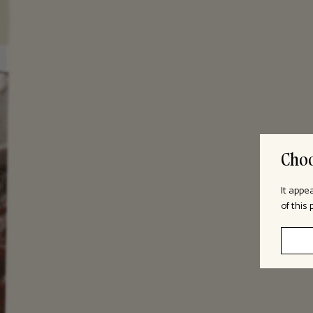
Choo
It appe
of this