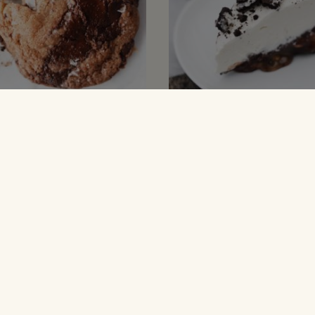
CHEESECAKES
olate chunk
Cheesecake med 
ies med nødder
karamel og pean