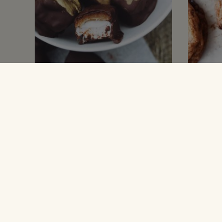
KONFEKT & SLIK
COOKIES
Skumfiduser med
Choc
karamel og mørk
cook
chokolade