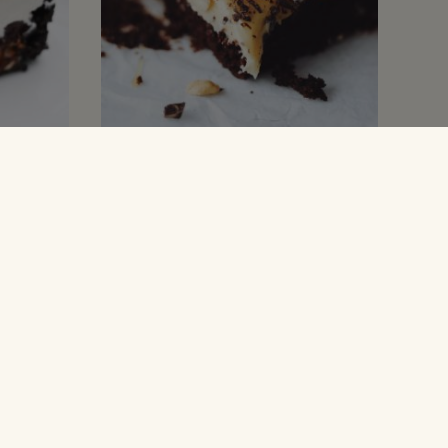
CHOKOLADEKAGER
Oreo,
Chokoladekage med
uts
peanut butter frosting
og karamel