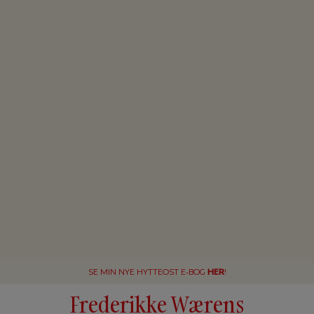
SE MIN NYE HYTTEOST E-BOG
HER
!
Frederikke Wærens