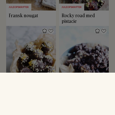
JULEOPSKRIFTER
JULEOPSKRIFTER
Fransk nougat
Rocky road med
pistacie
KONFEKT & SLIK
KONFEKT & SLIK
Brunkagekugler
Konfekt med kikærter