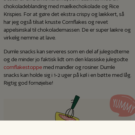
chokoladeblanding med mælkechokolade og Rice
Krispies. For at gøre det ekstra crispy og lækkert, så
har jeg også tilsat knuste Cornflakes og revet
appelsinskal til chokolademassen. De er super lækre og
virkelig nemme at lave.
Dumle snacks kan serveres som en del af julegodterne
og de minder jo faktisk lidt om den klassiske julegodte
cornflakestoppe
med mandler og rosiner. Dumle
snacks kan holde sig i 1-2 uger på køl i en bøtte med låg.
Rigtig god fornøjelse!