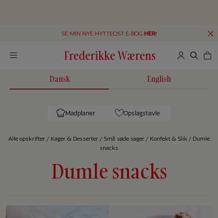
SE MIN NYE HYTTEOST E-BOG
HER
!
Frederikke Wærens
Dansk
English
Madplaner
Opslagstavle
Alle op­skrif­ter
/
Kager & Desserter
/
Små søde sager
/
Konfekt & Slik
/
Dumle
snacks
Dumle snacks