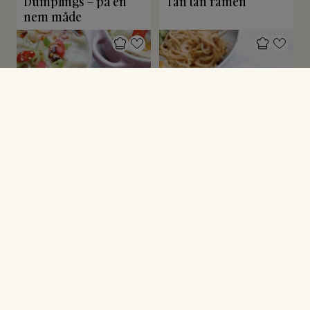
Dumplings – på en
Tan tan ramen
nem måde
ASIATISK MAD
ASIATISK MAD
Dumpling lasagne
Peanutbutter nudler