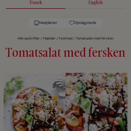
Dansk
English
Madplaner
Opslagstavle
Alle op­skrif­ter
/
Højtider
/
Festmad
/
Tomatsalat med fersken
Tomatsalat med fersken