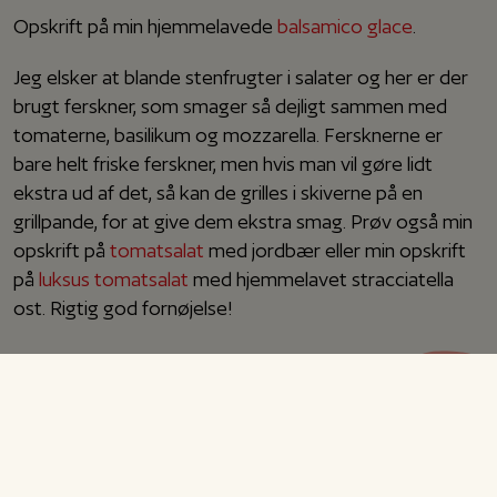
Opskrift på min hjemmelavede
balsamico glace
.
Jeg elsker at blande stenfrugter i salater og her er der
brugt ferskner, som smager så dejligt sammen med
tomaterne, basilikum og mozzarella. Fersknerne er
bare helt friske ferskner, men hvis man vil gøre lidt
ekstra ud af det, så kan de grilles i skiverne på en
grillpande, for at give dem ekstra smag. Prøv også min
opskrift på
tomatsalat
med jordbær eller min opskrift
på
luksus tomatsalat
med hjemmelavet stracciatella
ost. Rigtig god fornøjelse!