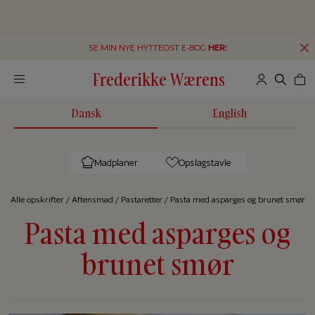
SE MIN NYE HYTTEOST E-BOG
HER
!
Frederikke Wærens
Dansk
English
Madplaner
Opslagstavle
Alle op­skrif­ter
/
Aftensmad
/
Pastaretter
/
Pasta med asparges og brunet smør
Pasta med asparges og
brunet smør