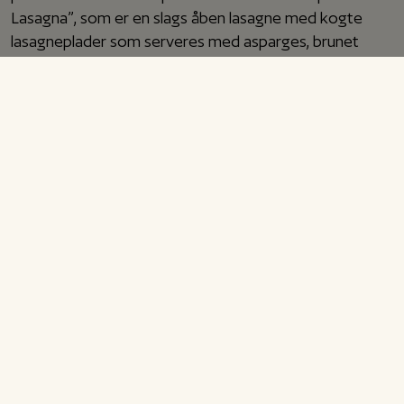
Lasagna”, som er en slags åben lasagne med kogte
lasagneplader som serveres med asparges, brunet
smør, burrata og pinjekerner.
Denne pastaret er perfekt at servere i hverdagene, da
den er super hurtig at lave. Der kan f.eks.
serveres
denne salat
til med agurk, feta og avocado, så der er
noget frisk og sprødt ved siden af pastaretten. Prøv
også
denne pastaret med pasta i cremet pestosauce
eller
denne hurtige pastaret med citron og basilikum.
Rigtig god fornøjelse!