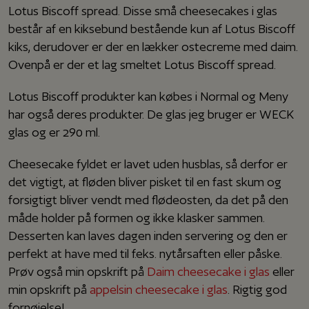
Lotus Biscoff spread. Disse små cheesecakes i glas
består af en kiksebund bestående kun af Lotus Biscoff
kiks, derudover er der en lækker ostecreme med daim.
Ovenpå er der et lag smeltet Lotus Biscoff spread.
Lotus Biscoff produkter kan købes i Normal og Meny
har også deres produkter. De glas jeg bruger er WECK
glas og er 290 ml.
Cheesecake fyldet er lavet uden husblas, så derfor er
det vigtigt, at fløden bliver pisket til en fast skum og
forsigtigt bliver vendt med flødeosten, da det på den
måde holder på formen og ikke klasker sammen.
Desserten kan laves dagen inden servering og den er
perfekt at have med til f.eks. nytårsaften eller påske.
Prøv også min opskrift på
Daim cheesecake i glas
eller
min opskrift på
appelsin cheesecake i glas
. Rigtig god
fornøjelse!