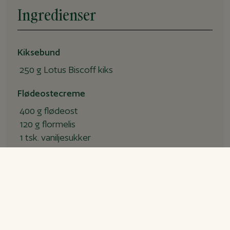
Ingredienser
Kiksebund
250
g
Lotus Biscoff kiks
Flødeostecreme
400
g
flødeost
120
g
flormelis
1
tsk.
vaniljesukker
1
spsk.
citronsaft
5
dl
piskefløde
112
g
Daim, finthakket
Biscoff spread lag
300
g
Biscoff spread