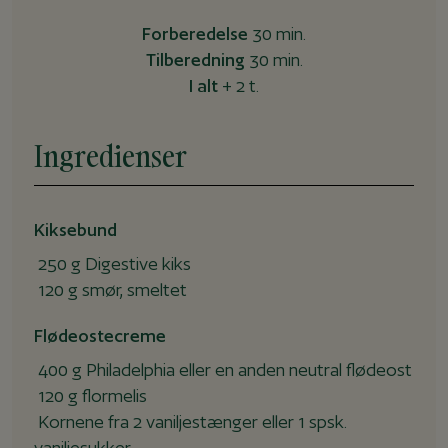
Forberedelse
30 min.
Tilberedning
30 min.
I alt
+ 2 t.
Ingredienser
Kiksebund
250
g
Digestive kiks
120
g
smør, smeltet
Flødeostecreme
400
g
Philadelphia eller en anden neutral flødeost
120
g
flormelis
Kornene fra 2 vaniljestænger eller 1 spsk.
vaniljesukker