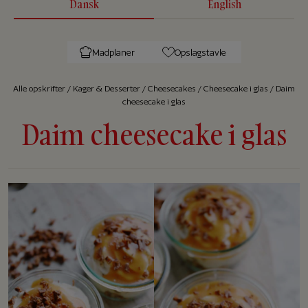
Dansk
English
Madplaner
Opslagstavle
Alle op­skrif­ter
/
Kager & Desserter
/
Cheesecakes
/
Cheesecake i glas
/
Daim
cheesecake i glas
Daim cheesecake i glas