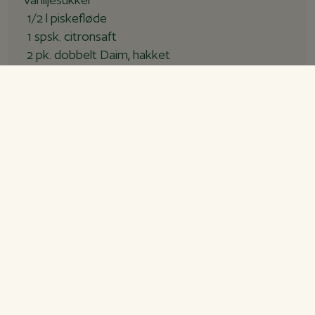
1/2
l
piskefløde
1
spsk.
citronsaft
2
pk.
dobbelt Daim, hakket
Karamelsauce
150
g
sukker
4
spsk.
vand
50
g
smør
1
dl.
piskefløde
0,5
tsk.
salt
Desuden
1
pk.
dobbelt Daim, grofthakket
Fremgangsmåde