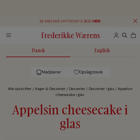
SE MIN NYE HYTTEOST E-BOG
HER
!
Frederikke Wærens
Dansk
English
Madplaner
Opslagstavle
Alle op­skrif­ter
/
Kager & Desserter
/
Desserter
/
Desserter i glas
/
Appelsin
cheesecake i glas
Appelsin cheesecake i
glas