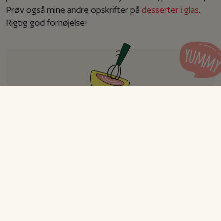
Prøv også mine andre opskrifter på
desserter i glas
.
Rigtig god fornøjelse!
Appelsin cheesecake i glas
Opskrift til 6-8 personer
Forberedelse
30 min.
Tilberedning
30 min.
I alt
+ 2 t.