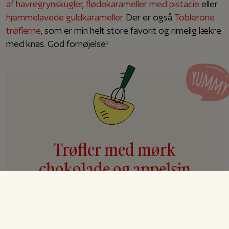
af havregrynskugler
,
flødekarameller med pistacie
eller
hjemmelavede guldkarameller
. Der er også
Toblerone
trøflerne
, som er min helt store favorit og rimelig lækre
med knas. God fornøjelse!
Trøfler med mørk
chokolade og appelsin
Ingredienser