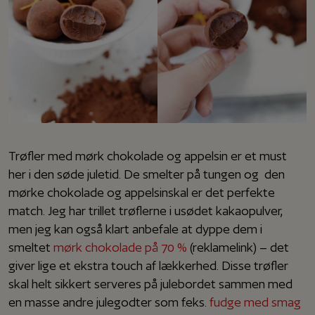
Trøfler med mørk chokolade og appelsin er et must
her i den søde juletid. De smelter på tungen og den
mørke chokolade og appelsinskal er det perfekte
match. Jeg har trillet trøflerne i usødet kakaopulver,
men jeg kan også klart anbefale at dyppe dem i
smeltet
mørk chokolade på 70 %
(reklamelink) – det
giver lige et ekstra touch af lækkerhed. Disse trøfler
skal helt sikkert serveres på julebordet sammen med
en masse andre julegodter som f.eks.
fudge med smag