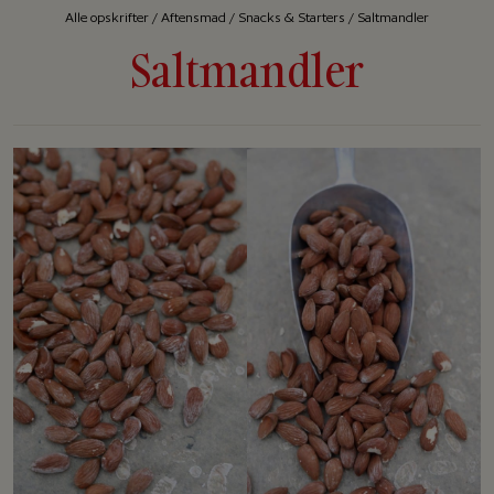
Alle op­skrif­ter
/
Aftensmad
/
Snacks & Starters
/
Saltmandler
Saltmandler