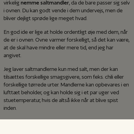
virkelig
nemme saltmandler
, da de bare passer sig selv
i ovnen. Du kan godt vende i dem undervejs, men de
bliver dejligt sprøde lige meget hvad.
En god ide er lige at holde ordentligt øje med dem, når
de er i ovnen. Ovne varmer forskelligt, så det kan være,
at de skal have mindre eller mere tid, end jeg har
angivet.
Jeg laver saltmandlerne kun med salt, men der kan
tilsættes forskellige smagsgivere, som f.eks. chili eller
forskellige tørrede urter. Mandlerne kan opbevares i en
lufttæt beholder, og kan holde sig i et par uger ved
stuetemperatur, hvis de altså ikke når at blive spist
inden.
Jeg kan i hvert fald sige, at herhjemme ryger sådan en
omgang saltmandler hurtigt, så der bliver for det meste