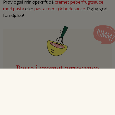
Prøv også min opskrift på
cremet peberfrugtsauce
med pasta
eller
pasta med rødbedesauce
. Rigtig god
fornøjelse!
Pasta i cremet ærtesauce
Opskrift til 4 personer
Forberedelse
10 min.
Tilberedning
20 min.
I alt
30 min.