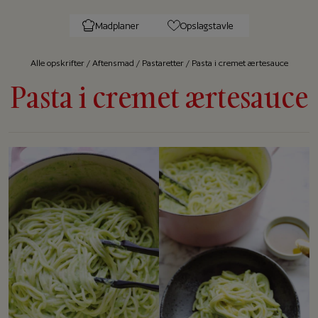
Madplaner
Opslagstavle
Alle op­skrif­ter
/
Aftensmad
/
Pastaretter
/
Pasta i cremet ærtesauce
Pasta i cremet ærtesauce