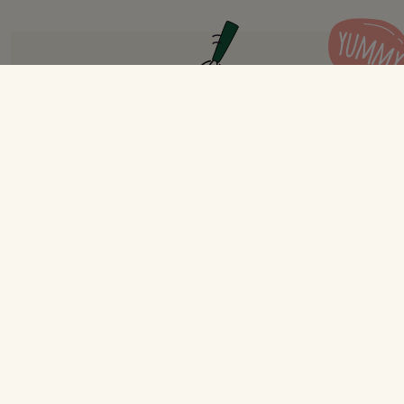
Orzo pastasalat med
karrydressing
Opskrift til 4 personer
Forberedelse
15 min.
Tilberedning
20 min.
I alt
35 min.