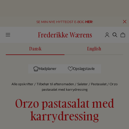
SE MIN NYE HYTTEOST E-BOG
HER
!
Frederikke Wærens
Dansk
English
Madplaner
Opslagstavle
Alle op­skrif­ter
/
Tilbehør til aftensmaden
/
Salater
/
Pastasalat
/
Orzo
pastasalat med karrydressing
Orzo pastasalat med
karrydressing