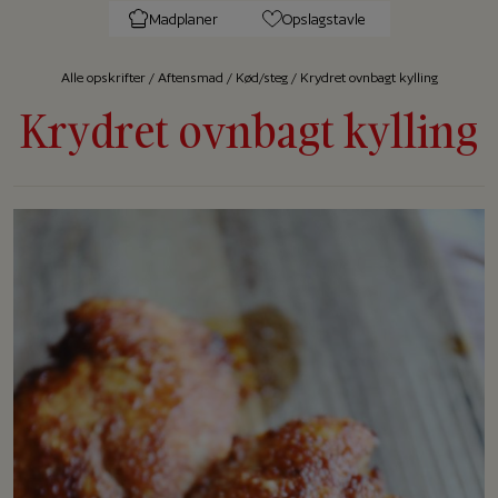
Madplaner
Opslagstavle
Alle op­skrif­ter
/
Aftensmad
/
Kød/steg
/
Krydret ovnbagt kylling
Krydret ovnbagt kylling