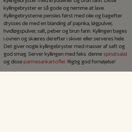
kyllingebryster med krydderier og brun farin. Disse
kyllingebryster er så gode og nemme at lave.
Kyllingebrysterne pensles først med olie og bagefter
drysses de med en blanding af paprika, løgpulver,
hvidløgspulver, salt, peber og brun farin. Kyllingen bages
i ovnen og skæres derefter i skiver eller serveres hele.
Det giver nogle kyllingebryster med masser af saft og
god smag. Server kyllingen med f.eks. denne
spinatsalat
og disse
parmesankartofler
. Rigtig god fornøjelse!
Krydret ovnbagt kylling