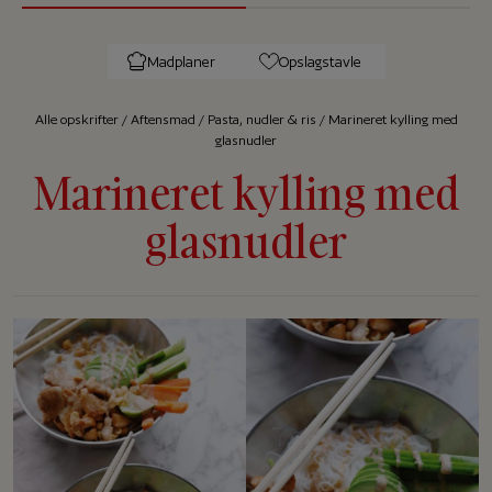
Madplaner
Opslagstavle
Alle op­skrif­ter
/
Aftensmad
/
Pasta, nudler & ris
/
Marineret kylling med
glasnudler
Marineret kylling med
glasnudler