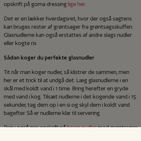
opskrift på goma dressing
lige her
.
Det er en lækker hverdagsret, hvor der også sagtens
kan bruges rester af grøntsager fra grøntsagsskuffen.
Glasnudlerne kan også erstattes af andre slags nudler
eller kogte ris
Sådan koger du perfekte glasnudler
Tit når man koger nudler, så klistrer de sammen, men
her er et trick til at undgå det.
Læg glasnudlerne i en
skål med koldt vand i 1 time. Bring herefter en gryde
med vand i kog. Tilsæt nudlerne i det kogende vand i 15
sekunder, tag dem op i en si og skyl dem i koldt vand
bagefter.
Så er nudlerne klar til servering.
Prøv også min opskrift på
hoisin nudler
med grøntsager
og spejlæg eller min opskrift på
nudelsalat
. Rigtig