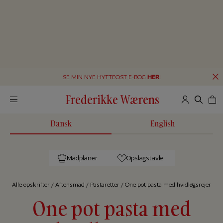
SE MIN NYE HYTTEOST E-BOG
HER
!
Frederikke Wærens
Dansk
English
Madplaner
Opslagstavle
Alle op­skrif­ter
/
Aftensmad
/
Pastaretter
/
One pot pasta med hvidløgsrejer
One pot pasta med