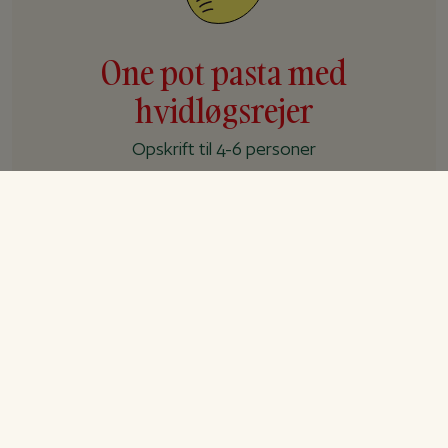
One pot pasta med
hvidløgsrejer
Opskrift til 4-6 personer
Forberedelse
15 min.
Tilberedning
20 min.
I alt
35 min.
Ingredienser
One pot pasta med hvidløgsrejer
500 g pasta