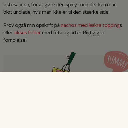
ostesaucen, for at gøre den spicy, men det kan man
blot undlade, hvis man ikke er til den stærke side.
Prøv også min opskrift på
nachos med lækre topping
s
eller
luksus fritter
med feta og urter. Rigtig god
fornøjelse!
Loaded fries med ostesauce
Opskrift til 4-6 personer