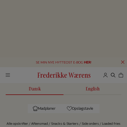
SE MIN NYE HYTTEOST E-BOG
HER
!
Frederikke Wærens
Dansk
English
Madplaner
Opslagstavle
Alle op­skrif­ter
/
Aftensmad
/
Snacks & Starters
/
Side orders
/
Loaded fries