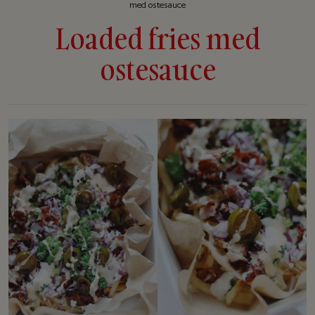
med ostesauce
Loaded fries med
ostesauce