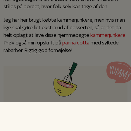
stilles på bordet, hvor folk selv kan tage af den.
Jeg har her brugt købte kammerjunkere, men hvis man
lige skal gøre lidt ekstra ud af desserten, så er det da
helt oplagt at lave disse hjemmebagte
kammerjunkere
.
Prøv også min opskrift på
panna cotta
med syltede
rabarber. Rigtig god fornøjelse!
Koldskålsmousse med
rabarber