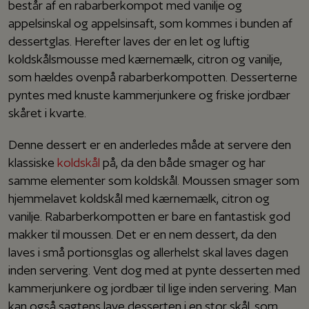
består af en rabarberkompot med vanilje og
appelsinskal og appelsinsaft, som kommes i bunden af
dessertglas. Herefter laves der en let og luftig
koldskålsmousse med kærnemælk, citron og vanilje,
som hældes ovenpå rabarberkompotten. Desserterne
pyntes med knuste kammerjunkere og friske jordbær
skåret i kvarte.
Denne dessert er en anderledes måde at servere den
klassiske
koldskål
på, da den både smager og har
samme elementer som koldskål. Moussen smager som
hjemmelavet koldskål med kærnemælk, citron og
vanilje. Rabarberkompotten er bare en fantastisk god
makker til moussen. Det er en nem dessert, da den
laves i små portionsglas og allerhelst skal laves dagen
inden servering. Vent dog med at pynte desserten med
kammerjunkere og jordbær til lige inden servering. Man
kan også sagtens lave desserten i en stor skål, som