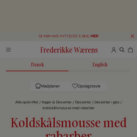
SE MIN NYE HYTTEOST E-BOG
HER
!
Frederikke Wærens
Dansk
English
Madplaner
Opslagstavle
Alle op­skrif­ter
/
Kager & Desserter
/
Desserter
/
Desserter i glas
/
Koldskålsmousse med rabarber
Koldskålsmousse med
rabarber