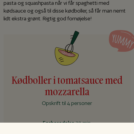
pasta og squashpasta når vi får spaghetti med
kødsauce og også til disse kødboller, så får man nemt
lidt ekstra grønt. Rigtig god fornøjelse!
Kødboller i tomatsauce med
mozzarella
Opskrift til 4 personer
Forberedelse
20 min.
Tilberedning
20 min.