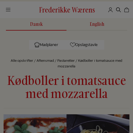
Frederikke Wærens
Dansk
English
Madplaner
Opslagstavle
Alle op­skrif­ter
/
Aftensmad
/
Pastaretter
/
Kødboller i tomatsauce med
mozzarella
Kødboller i tomatsauce
med mozzarella