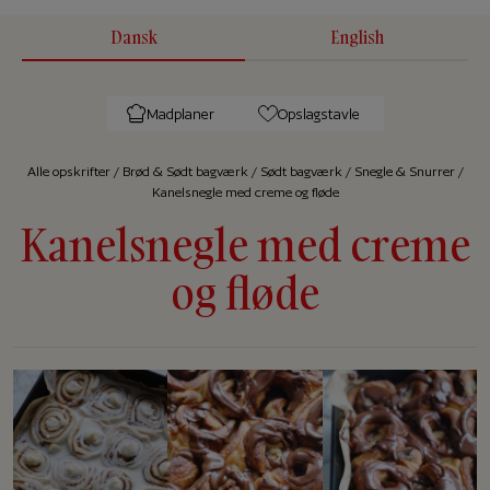
Dansk
English
Madplaner
Opslagstavle
Alle op­skrif­ter
/
Brød & Sødt bagværk
/
Sødt bagværk
/
Snegle & Snurrer
/
Kanelsnegle med creme og fløde
Kanelsnegle med creme
og fløde