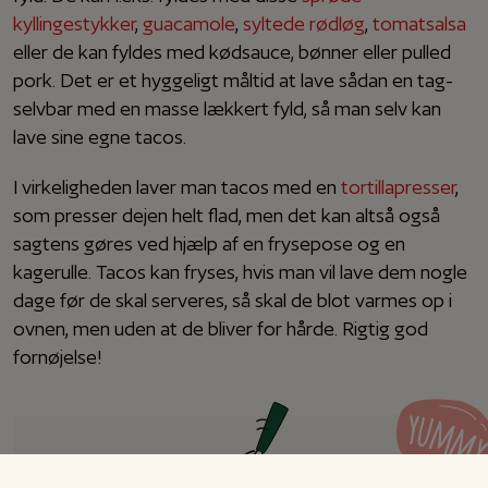
kyllingestykker
,
guacamole
,
syltede rødløg
,
tomatsalsa
eller de kan fyldes med kødsauce, bønner eller pulled
pork. Det er et hyggeligt måltid at lave sådan en tag-
selvbar med en masse lækkert fyld, så man selv kan
lave sine egne tacos.
I virkeligheden laver man tacos med en
tortillapresser
,
som presser dejen helt flad, men det kan altså også
sagtens gøres ved hjælp af en frysepose og en
kagerulle. Tacos kan fryses, hvis man vil lave dem nogle
dage før de skal serveres, så skal de blot varmes op i
ovnen, men uden at de bliver for hårde. Rigtig god
fornøjelse!