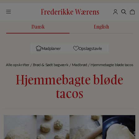
Frederikke Wærens
Dansk
English
Madplaner
Opslagstavle
Alle op­skrif­ter
/
Brød & Sødt bagværk
/
Madbrød
/
Hjemmebagte bløde tacos
Hjemmebagte bløde
tacos