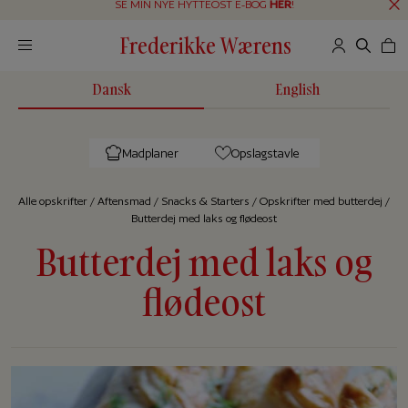
SE MIN NYE HYTTEOST E-BOG
HER
!
Frederikke Wærens
Dansk
English
Madplaner
Opslagstavle
Alle op­skrif­ter
/
Aftensmad
/
Snacks & Starters
/
Opskrifter med butterdej
/
Butterdej med laks og flødeost
Butterdej med laks og
flødeost