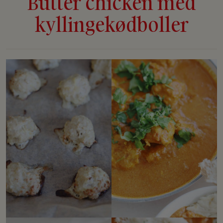
Butter chicken med
kyllingekødboller