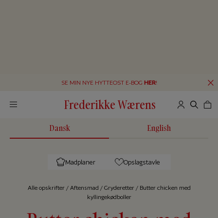
SE MIN NYE HYTTEOST E-BOG
HER
!
Frederikke Wærens
Dansk
English
Madplaner
Opslagstavle
Alle op­skrif­ter
/
Aftensmad
/
Gryderetter
/
Butter chicken med
kyllingekødboller