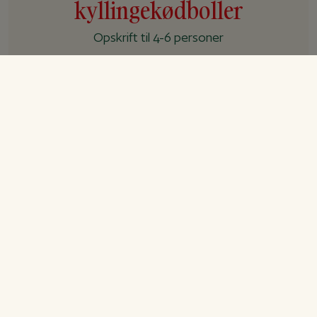
kyllingekødboller
Opskrift til 4-6 personer
Forberedelse
20 min.
Tilberedning
30 min.
I alt
50 min.
Ingredienser
Kyllingekødboller
800
g
hakket kyllingekød
1
stk.
løg, finthakket
2
stk.
æg
2
spsk.
hvedemel