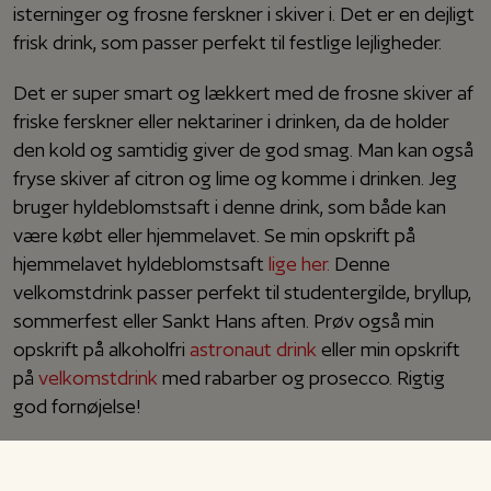
isterninger og frosne ferskner i skiver i. Det er en dejligt
frisk drink, som passer perfekt til festlige lejligheder.
Det er super smart og lækkert med de frosne skiver af
friske ferskner eller nektariner i drinken, da de holder
den kold og samtidig giver de god smag. Man kan også
fryse skiver af citron og lime og komme i drinken. Jeg
bruger hyldeblomstsaft i denne drink, som både kan
være købt eller hjemmelavet. Se min opskrift på
hjemmelavet hyldeblomstsaft
lige her.
Denne
velkomstdrink passer perfekt til studentergilde, bryllup,
sommerfest eller Sankt Hans aften. Prøv også min
opskrift på alkoholfri
astronaut drink
eller min opskrift
på
velkomstdrink
med rabarber og prosecco. Rigtig
god fornøjelse!