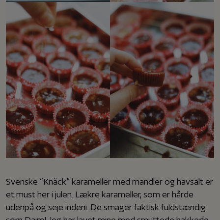
Svenske “Knäck” karameller med mandler og havsalt er
et must her i julen. Lækre karameller, som er hårde
udenpå og seje indeni. De smager faktisk fuldstændig
som Daim! Jeg har lavet mine med smuttede hakkede