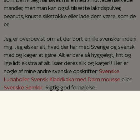
mandler, men man kan også tilsætte lakridspulver,
peanuts, knuste slikstokke eller lade dem være, som de
er.
Jeg er overbevist om, at der bort en lille svensker indeni
mig. Jeg elsker alt, hvad der har med Sverige og svensk
mad og kager at gøre. Alt er bare så hyggeligt, fint og
lige lidt ekstra af alt. Især deres slik og kager!! Her er
nogle af mine andre svenske opskrifter:
Svenske
Luciaboller,
Svensk Kladdkaka med Daim mousse
eller
Svenske Semlor.
Rigtig god fornøjelse!