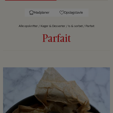
Madplaner
Opslagstavle
Alle op­skrif­ter
/
Kager & Desserter
/
Is & sorbet
/
Parfait
Parfait