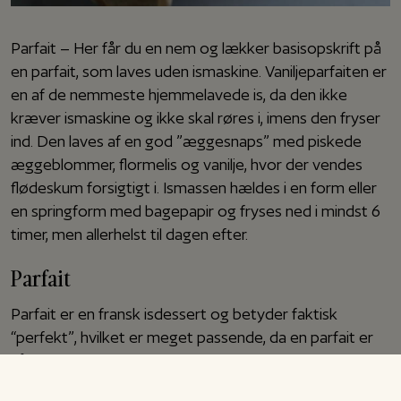
Parfait – Her får du en nem og lækker basisopskrift på
en parfait, som laves uden ismaskine. Vaniljeparfaiten er
en af de nemmeste hjemmelavede is, da den ikke
kræver ismaskine og ikke skal røres i, imens den fryser
ind. Den laves af en god ”æggesnaps” med piskede
æggeblommer, flormelis og vanilje, hvor der vendes
flødeskum forsigtigt i. Ismassen hældes i en form eller
en springform med bagepapir og fryses ned i mindst 6
timer, men allerhelst til dagen efter.
Parfait
Parfait er en fransk isdessert og betyder faktisk
“perfekt”, hvilket er meget passende, da en parfait er
så nem og bliver helt perfekt. Her har jeg lavet en helt
klassisk med vanilje i, men man kan tilsætte alverdens