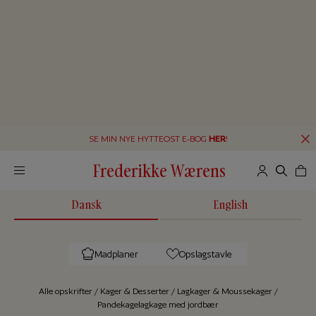
SE MIN NYE HYTTEOST E-BOG
HER
!
Frederikke Wærens
Dansk
English
Madplaner
Opslagstavle
Alle op­skrif­ter
/
Kager & Desserter
/
Lagkager & Moussekager
/
Pandekagelagkage med jordbær