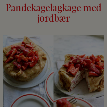
Pandekagelagkage med
jordbær