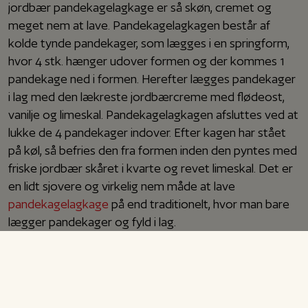
jordbær pandekagelagkage er så skøn, cremet og
meget nem at lave. Pandekagelagkagen består af
kolde tynde pandekager, som lægges i en springform,
hvor 4 stk. hænger udover formen og der kommes 1
pandekage ned i formen. Herefter lægges pandekager
i lag med den lækreste jordbærcreme med flødeost,
vanilje og limeskal. Pandekagelagkagen afsluttes ved at
lukke de 4 pandekager indover. Efter kagen har stået
på køl, så befries den fra formen inden den pyntes med
friske jordbær skåret i kvarte og revet limeskal. Det er
en lidt sjovere og virkelig nem måde at lave
pandekagelagkage
på end traditionelt, hvor man bare
lægger pandekager og fyld i lag.
Man kan lave lagkagen med lige de pandekager, som
man bedst kan lide. Du kan f.eks. bruge mine meget
populære hytteostpandekager eller de helt klassiske
slags.