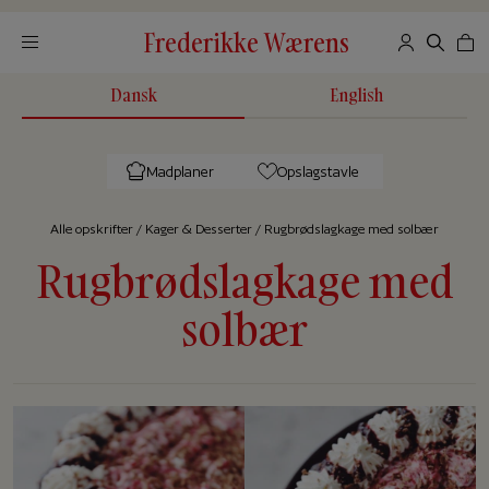
Frederikke Wærens
Dansk
English
Madplaner
Opslagstavle
Alle op­skrif­ter
/
Kager & Desserter
/
Rugbrødslagkage med solbær
Rugbrødslagkage med
solbær