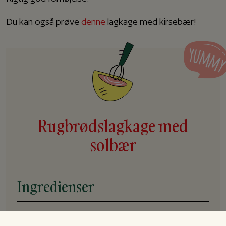
Du kan også prøve
denne
lagkage med kirsebær!
Rugbrødslagkage med
solbær
Ingredienser
Rugbrødslagkage (3 bunde):