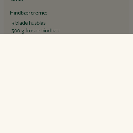
Hindbærcreme:
3 blade husblas
300 g frosne hindbær
100 g sukker
1 vaniljestang
Saft og skal fra 1 lime, økologisk
5 dl fløde
Pynt til kagen:
Hindbær, friske
Blomster beregnet til at spise f.eks. hvide
stedmoderblomster (OBS må ikke være
sprøjtet!)
Revet hvid chokolade