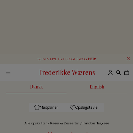
SE MIN NYE HYTTEOST E-BOG
HER
!
Frederikke Wærens
Dansk
English
Madplaner
Opslagstavle
Alle op­skrif­ter
/
Kager & Desserter
/
Hindbærlagkage