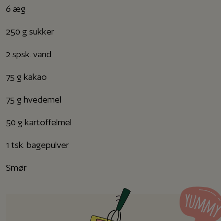
6 æg
250 g sukker
2 spsk. vand
75 g kakao
75 g hvedemel
50 g kartoffelmel
1 tsk. bagepulver
Smør