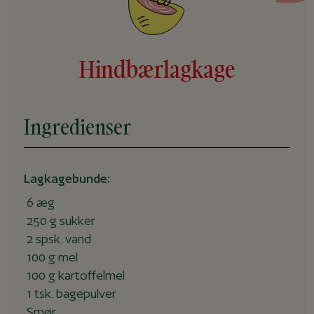
Hindbærlagkage
Ingredienser
Lagkagebunde:
6 æg
250 g sukker
2 spsk. vand
100 g mel
100 g kartoffelmel
1 tsk. bagepulver
Smør