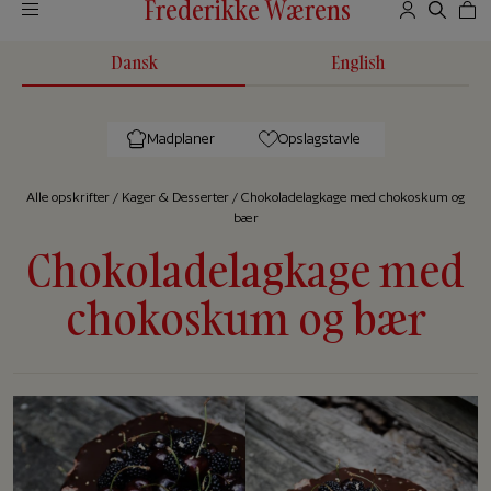
Frederikke Wærens
Dansk
English
Madplaner
Opslagstavle
Alle op­skrif­ter
/
Kager & Desserter
/
Chokoladelagkage med chokoskum og
bær
Chokoladelagkage med
chokoskum og bær