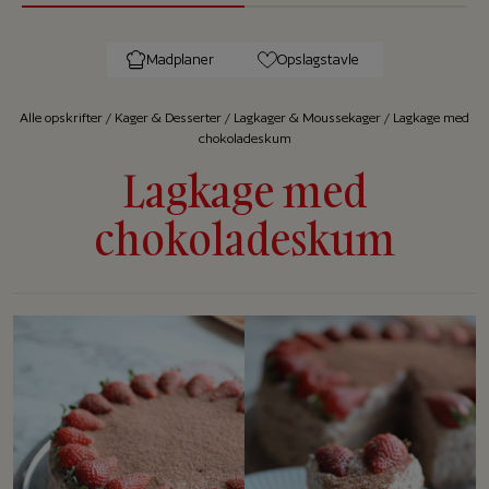
Madplaner
Opslagstavle
Alle op­skrif­ter
/
Kager & Desserter
/
Lagkager & Moussekager
/
Lagkage med
chokoladeskum
Lagkage med
chokoladeskum