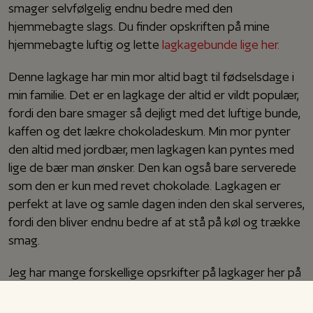
smager selvfølgelig endnu bedre med den
hjemmebagte slags. Du finder opskriften på mine
hjemmebagte luftig og lette
lagkagebunde lige her.
Denne lagkage har min mor altid bagt til fødselsdage i
min familie. Det er en lagkage der altid er vildt populær,
fordi den bare smager så dejligt med det luftige bunde,
kaffen og det lækre chokoladeskum. Min mor pynter
den altid med jordbær, men lagkagen kan pyntes med
lige de bær man ønsker. Den kan også bare serverede
som den er kun med revet chokolade. Lagkagen er
perfekt at lave og samle dagen inden den skal serveres,
fordi den bliver endnu bedre af at stå på køl og trække
smag.
Jeg har mange forskellige opsrkifter på lagkager her på
min blog, prøv f.eks. min
opskrift på Rutebilslagkage
eller min
opskrift på luksus Othellolagkage.
Rigtig god