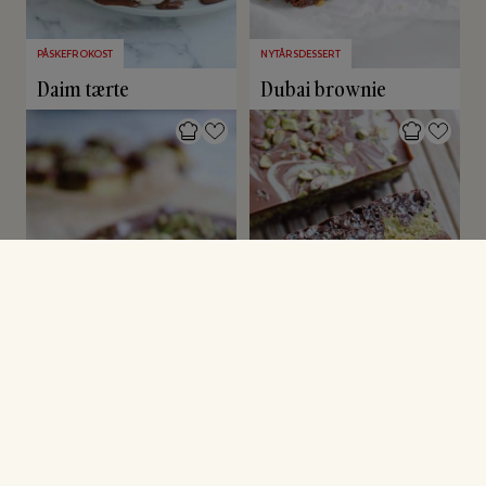
PÅSKEFROKOST
NYTÅRSDESSERT
Daim tærte
Dubai brownie
PÅSKEFROKOST
PÅSKEFROKOST
Pistaciekage med
Dubai chokoladebar
ganache