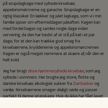
på sirupslagkage med syltede kirsebær,
appelsinsmørcreme og ganache. Sirupslagkage er en
rigtig klassiker. En lækker og julet lagkage, som vi i min
familie spiser om eftermiddagen juleaften. Kagen kan
med fordel bages og samles nogle dage inden
servering, da den har bedst af at stå på køl i et par
dage, for at den kan trække god smag fra
kirsebærrene, krydderierne og appelsinsmørcremen.
Kagen er også meget nemmere at skære af, når den er
helt kold.
Jeg har brugt
disse hjemmesyltede kirsebær
, som jeg
syltede i sommers. Her brugte jeg store, flotte og
danske kirsebær, økologisk sukker fra
DanSukker
og
vanilje. Kirsebærrene smager dejligt søde og passer
perfekt til denne sirupskage. Hvis du ikke har fået lavet
en portion, syltede kirsebær selv, så kan købte syltede