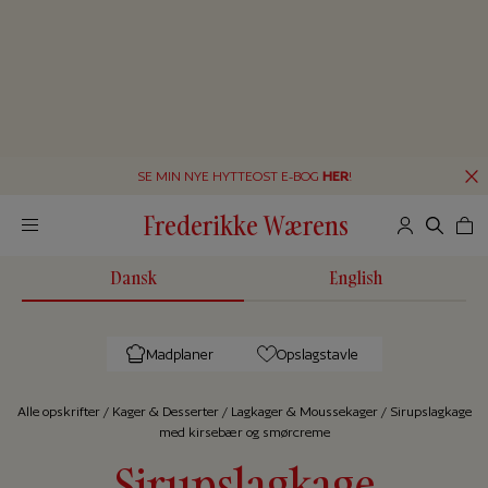
SE MIN NYE HYTTEOST E-BOG
HER
!
Frederikke Wærens
Dansk
English
Madplaner
Opslagstavle
Alle op­skrif­ter
/
Kager & Desserter
/
Lagkager & Moussekager
/
Sirupslagkage
med kirsebær og smørcreme
Sirupslagkage