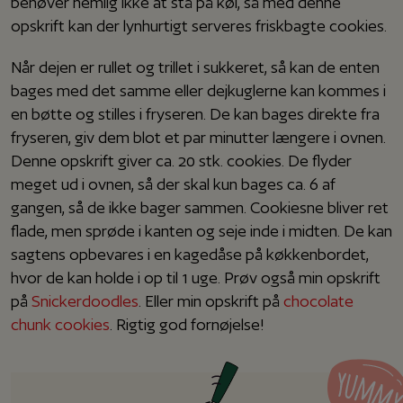
behøver nemlig ikke at stå på køl, så med denne
opskrift kan der lynhurtigt serveres friskbagte cookies.
Når dejen er rullet og trillet i sukkeret, så kan de enten
bages med det samme eller dejkuglerne kan kommes i
en bøtte og stilles i fryseren. De kan bages direkte fra
fryseren, giv dem blot et par minutter længere i ovnen.
Denne opskrift giver ca. 20 stk. cookies. De flyder
meget ud i ovnen, så der skal kun bages ca. 6 af
gangen, så de ikke bager sammen. Cookiesne bliver ret
flade, men sprøde i kanten og seje inde i midten. De kan
sagtens opbevares i en kagedåse på køkkenbordet,
hvor de kan holde i op til 1 uge. Prøv også min opskrift
på
Snickerdoodles
. Eller min opskrift på
chocolate
chunk cookies
. Rigtig god fornøjelse!