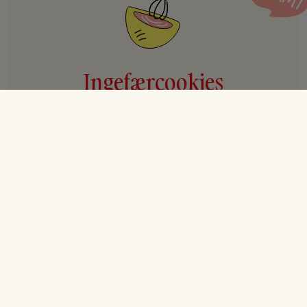
Ingefærcookies
Opskrift til 8-10 personer
Forberedelse
10 min.
Tilberedning
45 min.
I alt
1 t.
Ingredienser
225
g
smør, blødt
100
g
brun farin