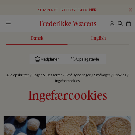
SE MIN NYE HYTTEOST E-BOG
HER
!
Frederikke Wærens
Dansk
English
Madplaner
Opslagstavle
Alle op­skrif­ter
/
Kager & Desserter
/
Små søde sager
/
Småkager
/
Cookies
/
Ingefærcookies
Ingefærcookies