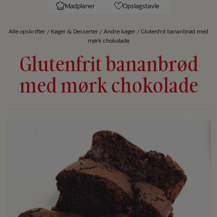
Madplaner
Opslagstavle
Alle op­skrif­ter
/
Kager & Desserter
/
Andre kager
/
Glutenfrit bananbrød med
mørk chokolade
Glutenfrit bananbrød
med mørk chokolade