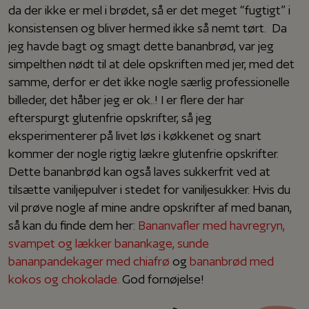
da der ikke er mel i brødet, så er det meget “fugtigt” i
konsistensen og bliver hermed ikke så nemt tørt. Da
jeg havde bagt og smagt dette bananbrød, var jeg
simpelthen nødt til at dele opskriften med jer, med det
samme, derfor er det ikke nogle særlig professionelle
billeder, det håber jeg er ok..! I er flere der har
efterspurgt glutenfrie opskrifter, så jeg
eksperimenterer på livet løs i køkkenet og snart
kommer der nogle rigtig lækre glutenfrie opskrifter.
Dette bananbrød kan også laves sukkerfrit ved at
tilsætte vaniljepulver i stedet for vaniljesukker. Hvis du
vil prøve nogle af mine andre opskrifter af med banan,
så kan du finde dem her:
Bananvafler med havregryn,
svampet og lækker banankage,
sunde
bananpandekager med chiafrø
og
bananbrød med
kokos og chokolade.
God fornøjelse!