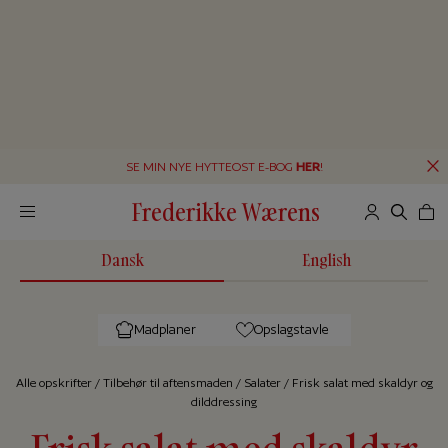
SE MIN NYE HYTTEOST E-BOG
HER
!
Frederikke Wærens
Dansk
English
Madplaner
Opslagstavle
Alle op­skrif­ter
/
Tilbehør til aftensmaden
/
Salater
/
Frisk salat med skaldyr og
dilddressing