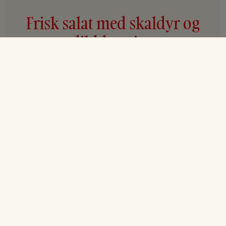
Frisk salat med skaldyr og
dilddressing
Ingredienser
Frisk salat med skaldyr (til 4 personer):
400 g friske grønne asparges
400 g Iceberg salat
2 avocadoer
3 grapefrugter
140 g Kutter-Rejer
140 g krebsehaler