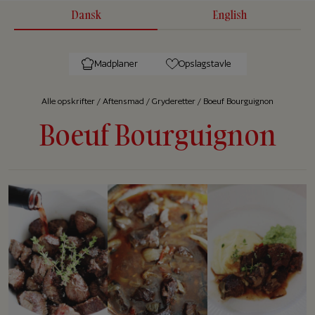
Dansk
English
Madplaner
Opslagstavle
Alle op­skrif­ter
/
Aftensmad
/
Gryderetter
/
Boeuf Bourguignon
Boeuf Bourguignon