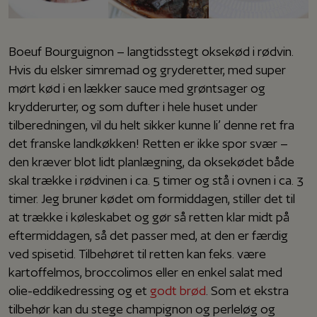
Boeuf Bourguignon – langtidsstegt oksekød i rødvin.
Hvis du elsker simremad og gryderetter, med super
mørt kød i en lækker sauce med grøntsager og
krydderurter, og som dufter i hele huset under
tilberedningen, vil du helt sikker kunne li’ denne ret fra
det franske landkøkken! Retten er ikke spor svær –
den kræver blot lidt planlægning, da oksekødet både
skal trække i rødvinen i ca. 5 timer og stå i ovnen i ca. 3
timer. Jeg bruner kødet om formiddagen, stiller det til
at trække i køleskabet og gør så retten klar midt på
eftermiddagen, så det passer med, at den er færdig
ved spisetid. Tilbehøret til retten kan f.eks. være
kartoffelmos, broccolimos eller en enkel salat med
olie-eddikedressing og et
godt brød
. Som et ekstra
tilbehør kan du stege champignon og perleløg og