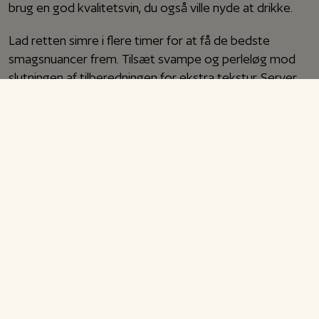
brug en god kvalitetsvin, du også ville nyde at drikke.
Lad retten simre i flere timer for at få de bedste
smagsnuancer frem. Tilsæt svampe og perleløg mod
slutningen af tilberedningen for ekstra tekstur. Server
din Boeuf Bourguignon med kartoffelmos eller
friskbagt brød for at få det hele med. Bon appétit!
Boeuf Bourguignon
Opskrift til 4 personer