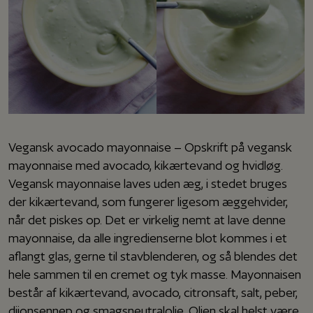
Vegansk avocado mayonnaise – Opskrift på vegansk
mayonnaise med avocado, kikærtevand og hvidløg.
Vegansk mayonnaise laves uden æg, i stedet bruges
der kikærtevand, som fungerer ligesom æggehvider,
når det piskes op. Det er virkelig nemt at lave denne
mayonnaise, da alle ingredienserne blot kommes i et
aflangt glas, gerne til stavblenderen, og så blendes det
hele sammen til en cremet og tyk masse. Mayonnaisen
består af kikærtevand, avocado, citronsaft, salt, peber,
dijonsennep og smagsneutralolie. Olien skal helst være