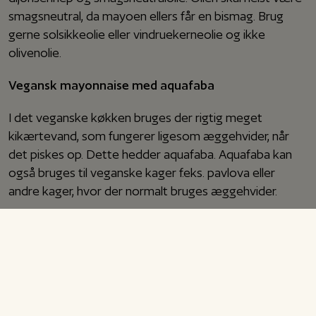
smagsneutral, da mayoen ellers får en bismag. Brug
gerne solsikkeolie eller vindruekerneolie og ikke
olivenolie.
Vegansk mayonnaise med aquafaba
I det veganske køkken bruges der rigtig meget
kikærtevand, som fungerer ligesom æggehvider, når
det piskes op. Dette hedder aquafaba. Aquafaba kan
også bruges til veganske kager f.eks. pavlova eller
andre kager, hvor der normalt bruges æggehvider.
Den veganske mayonnaise kan smages til med andre
ting, f.eks. chili, for at lave en chilimayo eller estragon,
for at lave en bearnaisemayo. Rigtig god fornøjelse!