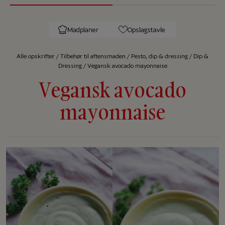
Madplaner
Opslagstavle
Alle op­skrif­ter
/
Tilbehør til aftensmaden
/
Pesto, dip & dressing
/
Dip &
Dressing
/
Vegansk avocado mayonnaise
Vegansk avocado
mayonnaise