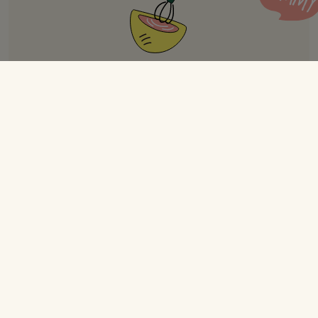
Onigirazu (sushi sandwich)
Opskrift til 8 personer
Forberedelse
30 min.
Tilberedning
2 t.
I alt
+ 2 t.
Ingredienser
Sushiris