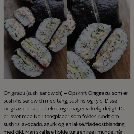
Onigirazu (sushi sandwich) – Opskrift Onigirazu, som er
sushi/ris sandwich med tang, sushiris og fyld. Disse
onigirazu er super lækre og smager virkelig dejligt. De
er lavet med Nori tangplader, som foldes rundt om
sushiris, avocado, agurk og en lakse/flødeostblanding
med dild. Man skal lige holde tungen lige i munde, når