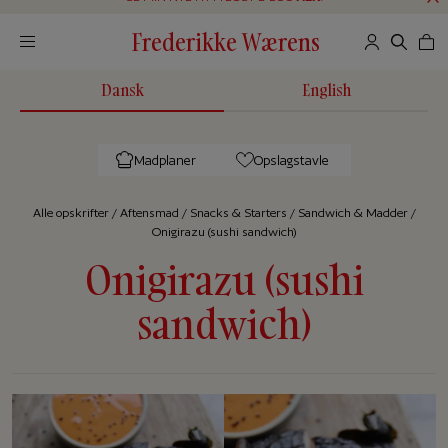
Frederikke Wærens
Dansk
English
Madplaner
Opslagstavle
Alle op­skrif­ter
/
Aftensmad
/
Snacks & Starters
/
Sandwich & Madder
/
Onigirazu (sushi sandwich)
Onigirazu (sushi
sandwich)