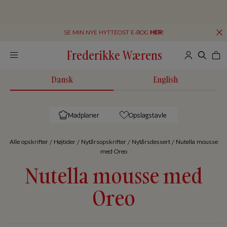
SE MIN NYE HYTTEOST E-BOG
HER
!
Frederikke Wærens
Dansk
English
Madplaner
Opslagstavle
Alle op­skrif­ter
/
Højtider
/
Nytårsopskrifter
/
Nytårsdessert
/
Nutella mousse
med Oreo
Nutella mousse med
Oreo