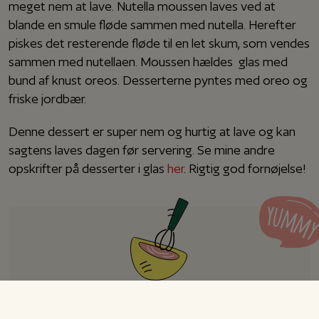
meget nem at lave. Nutella moussen laves ved at
blande en smule fløde sammen med nutella. Herefter
piskes det resterende fløde til en let skum, som vendes
sammen med nutellaen. Moussen hældes glas med
bund af knust oreos. Desserterne pyntes med oreo og
friske jordbær.
Denne dessert er super nem og hurtig at lave og kan
sagtens laves dagen før servering. Se mine andre
opskrifter på desserter i glas
her
. Rigtig god fornøjelse!
Nutella mousse med Oreo