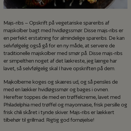
Majs-ribs – Opskrift på vegetariske spareribs af
majskolber bagt med hvidløgssmør. Disse majs-ribs er
en perfekt erstatning for almindelige spareribs. De kan
selvfølgelig også gå for en ny måde, at servere de
traditionelle majskolber med smør på. Disse majs-ribs
er simpelthen noget af det lækreste, jeg længe har
lavet, så selvfølgelig skal I have opskriften på dem.
Majkolberne koges og skæres ud, og så pensles de
med en lækker hvidløgssmør og bages i ovnen.
Herefter toppes de med en trøffelcreme, lavet med
Philadelphia med trøffel og mayonnaise, frisk persille og
frisk chili skåret i tynde skiver. Majs-ribs er lækkert
tilbehør til grillmad. Rigtig god fornøjelse!