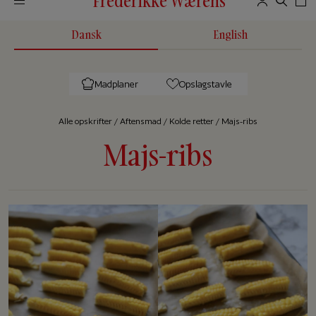
Frederikke Wærens
Dansk
English
Madplaner
Opslagstavle
Alle op­skrif­ter
/
Aftensmad
/
Kolde retter
/
Majs-ribs
Majs-ribs