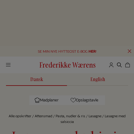
SE MIN NYE HYTTEOST E-BOG
HER
!
Frederikke Wærens
Dansk
English
Madplaner
Opslagstavle
Alle op­skrif­ter
/
Aftensmad
/
Pasta, nudler & ris
/
Lasagne
/
Lasagne med
salsiccia