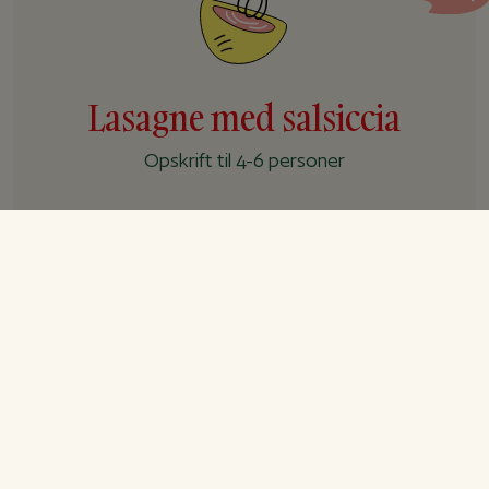
Lasagne med salsiccia
Opskrift til 4-6 personer
Forberedelse
30 min.
Tilberedning
40 min.
I alt
+ 1 t.
Ingredienser
2
stk.
løg, i tern
3
stk.
hvidløgsfed, presset