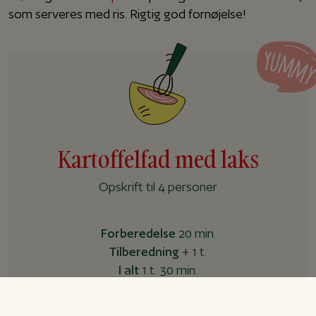
som serveres med ris. Rigtig god fornøjelse!
Kartoffelfad med laks
Opskrift til 4 personer
Forberedelse
20 min.
Tilberedning
+ 1 t.
I alt
1 t. 30 min.