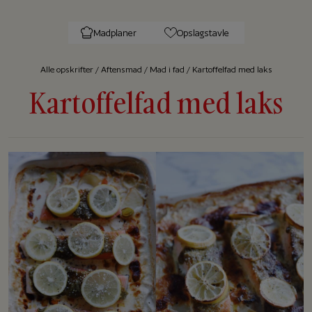
Madplaner
Opslagstavle
Alle op­skrif­ter
/
Aftensmad
/
Mad i fad
/
Kartoffelfad med laks
Kartoffelfad med laks