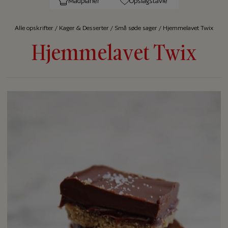
Madplaner
Opslagstavle
Alle op­skrif­ter
/
Kager & Desserter
/
Små søde sager
/
Hjemmelavet Twix
Hjemmelavet Twix