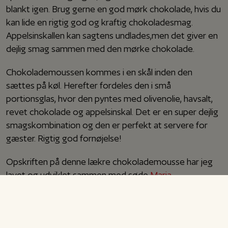
blankt igen. Brug gerne en god mørk chokolade, hvis du
kan lide en rigtig god og kraftig chokoladesmag.
Appelsinskallen kan sagtens undlades,men det giver en
dejlig smag sammen med den mørke chokolade.
Chokolademoussen kommes i en skål inden den
sættes på køl. Herefter fordeles den i små
portionsglas, hvor den pyntes med olivenolie, havsalt,
revet chokolade og appelsinskal. Det er en super dejlig
smagskombination og den er perfekt at servere for
gæster. Rigtig god fornøjelse!
Opskriften på denne lækre chokolademousse har jeg
lavet og udviklet sammen med søde
Maria
.